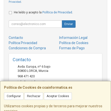
Privacidad
.
He leído y acepto la
Política de Privacidad
.
Enviar
Contacto
Información Legal
Política Privacidad
Política de Cookies
Condiciones de Compra
Formas de Pago
Contacto
Avda. Europa, nº 6 bajo
30800
LORCA
,
Murcia
968 471 420
info@ccainformatica.es
Política de Cookies de ccainformatica.es
Configurar
Rechazar
Aceptar Cookies
Horario
L-V: 9:30 h a 14 h - 16:30 h a 20:30 h - Sab: 10 h a 14 h
Utilizamos cookies propias y de terceros para mejorar nuestros