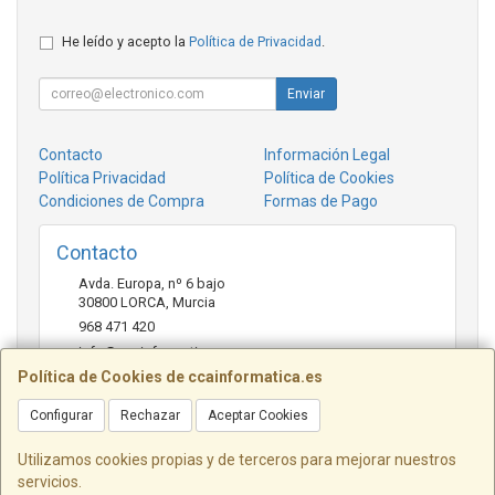
He leído y acepto la
Política de Privacidad
.
Enviar
Contacto
Información Legal
Política Privacidad
Política de Cookies
Condiciones de Compra
Formas de Pago
Contacto
Avda. Europa, nº 6 bajo
30800
LORCA
,
Murcia
968 471 420
info@ccainformatica.es
Política de Cookies de ccainformatica.es
Configurar
Rechazar
Aceptar Cookies
Horario
L-V: 9:30 h a 14 h - 16:30 h a 20:30 h - Sab: 10 h a 14 h
Utilizamos cookies propias y de terceros para mejorar nuestros
servicios.