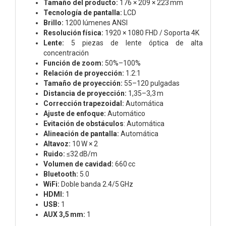
Tamaño del producto:
176 × 209 × 223 mm
Tecnología de pantalla:
LCD
Brillo:
1200 lúmenes ANSI
Resolución física:
1920 × 1080 FHD / Soporta 4K
Lente:
5 piezas de lente óptica de alta
concentración
Función de zoom:
50%–100%
Relación de proyección:
1.2:1
Tamaño de proyección:
55–120 pulgadas
Distancia de proyección:
1,35–3,3 m
Corrección trapezoidal:
Automática
Ajuste de enfoque:
Automático
Evitación de obstáculos
: Automática
Alineación de pantalla:
Automática
Altavoz:
10 W × 2
Ruido:
≤32 dB/m
Volumen de cavidad:
660 cc
Bluetooth:
5.0
WiFi:
Doble banda 2.4/5 GHz
HDMI:
1
USB:
1
AUX 3,5 mm:
1