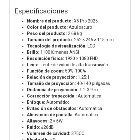
Especificaciones
Nombre del producto:
X5 Pro 2025
Color del producto:
Azul oscuro
Peso del producto:
2.68 kg
Tamaño del producto:
252 × 246 × 115 mm
Tecnología de visualización:
LCD
Brillo:
1100 lúmenes ANSI
Resolución física:
1920 × 1080 FHD
Lente:
Lente de vidrio de alta transmisión
Función de zoom:
50%-100%
Relación de proyección:
1.25:1
Tamaño de proyección:
40-140 pulgadas
Distancia de proyección:
1.1-3.9 m
Corrección trapezoidal:
Automática
Enfoque:
Automático
Evitación de obstáculos:
Automática
Alineación de pantalla:
Automática
Altavoces:
2 × 6W
Ruido:
≤26dB
Volumen de cavidad:
375CC
Bluetooth:
5.0