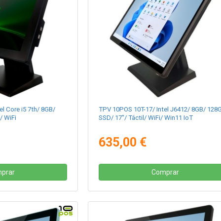
l Core i5 7th/ 8GB/
TPV 10POS 10T-17/ Intel J6412/ 8GB/ 128
/ WiFi
SSD/ 17"/ Táctil/ WiFi/ Win11 IoT
635,00 €
prar
Comprar