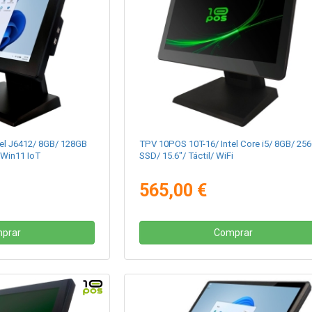
el J6412/ 8GB/ 128GB
TPV 10POS 10T-16/ Intel Core i5/ 8GB/ 25
 Win11 IoT
SSD/ 15.6"/ Táctil/ WiFi
565,00 €
prar
Comprar