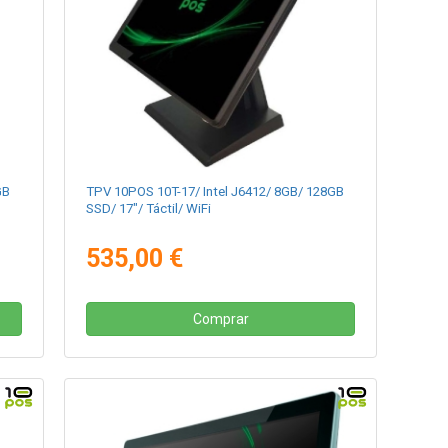
GB
TPV 10POS 10T-17/ Intel J6412/ 8GB/ 128GB
SSD/ 17"/ Táctil/ WiFi
535,00 €
Comprar