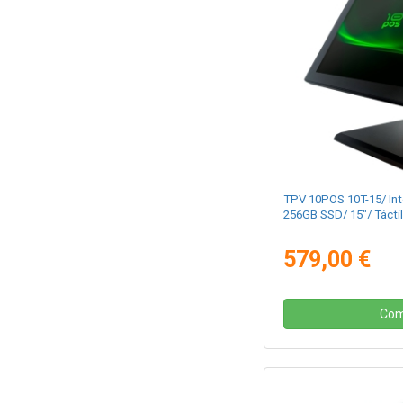
TPV 10POS 10T-15/ Inte
256GB SSD/ 15"/ Táctil
579,00 €
Com