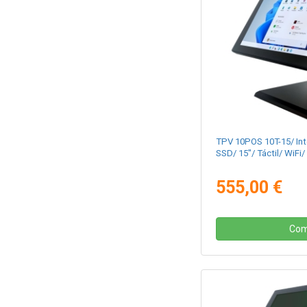
TPV 10POS 10T-15/ Int
SSD/ 15"/ Táctil/ WiFi/
555,00 €
Com