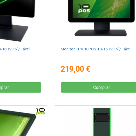
16HV 16"/ Táctil
Monitor TPV 10POS TS-15HV 15"/ Táctil
219,00 €
prar
Comprar