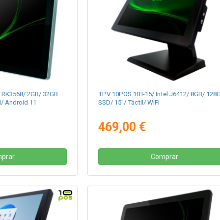
 RK3568/ 2GB/ 32GB
TPV 10POS 10T-15/ Intel J6412/ 8GB/ 128
i/ Android 11
SSD/ 15"/ Táctil/ WiFi
469,00 €
prar
Comprar