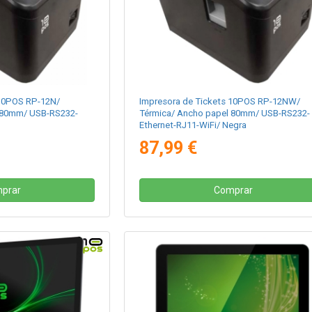
 10POS RP-12N/
Impresora de Tickets 10POS RP-12NW/
 80mm/ USB-RS232-
Térmica/ Ancho papel 80mm/ USB-RS232-
Ethernet-RJ11-WiFi/ Negra
87,99 €
prar
Comprar