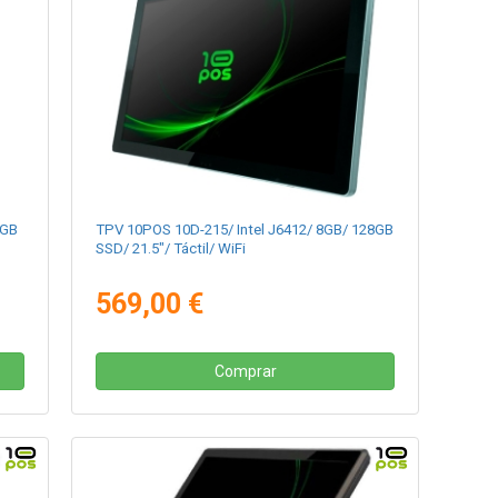
6GB
TPV 10POS 10D-215/ Intel J6412/ 8GB/ 128GB
SSD/ 21.5"/ Táctil/ WiFi
569,00 €
Comprar