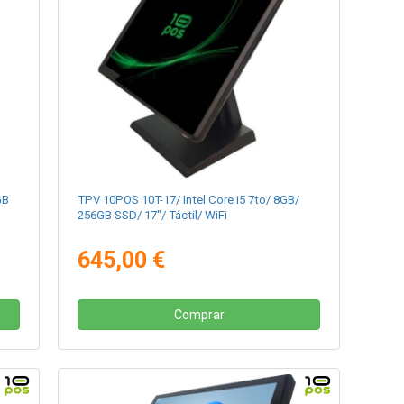
GB
TPV 10POS 10T-17/ Intel Core i5 7to/ 8GB/
256GB SSD/ 17"/ Táctil/ WiFi
645,00 €
Comprar