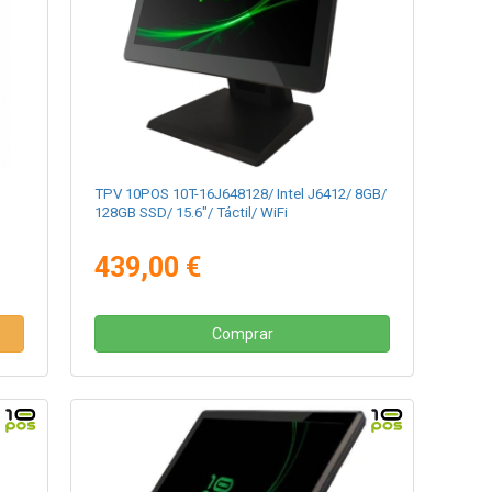
TPV 10POS 10T-16J648128/ Intel J6412/ 8GB/
128GB SSD/ 15.6"/ Táctil/ WiFi
439,00 €
Comprar