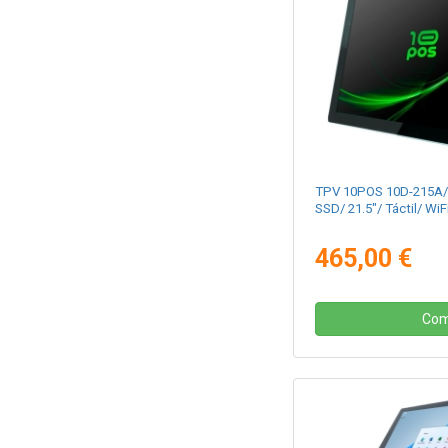
TPV 10POS 10D-215A/
SSD/ 21.5"/ Táctil/ WiF
465,00 €
Com