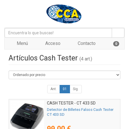
Menú
Acceso
Contacto
0
Artículos Cash Tester
(4 art.)
Ant.
01
Sig.
CASH TESTER - CT 433 SD
Detector de Billetes Falsos Cash Tester
CT 433 SD
99,00 €