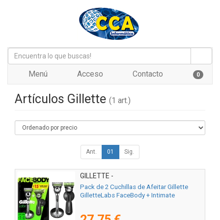
Menú
Acceso
Contacto
0
Artículos Gillette
(1 art.)
Ant.
01
Sig.
GILLETTE -
Pack de 2 Cuchillas de Afeitar Gillette
GilletteLabs FaceBody + Intimate
27,75 €